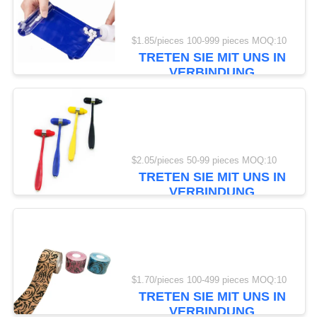
DATENSCHUTZRICHTLINIE
$1.85/pieces 100-999 pieces MOQ:10
181
TRETEN SIE MIT UNS IN
VERBINDUNG
Ausrüstungs-
Versorgungen der
ersten Hilfe
$2.05/pieces 50-99 pieces MOQ:10
TRETEN SIE MIT UNS IN
VERBINDUNG
235
Homecare-
medizinische
Bedarfe
$1.70/pieces 100-499 pieces MOQ:10
TRETEN SIE MIT UNS IN
VERBINDUNG