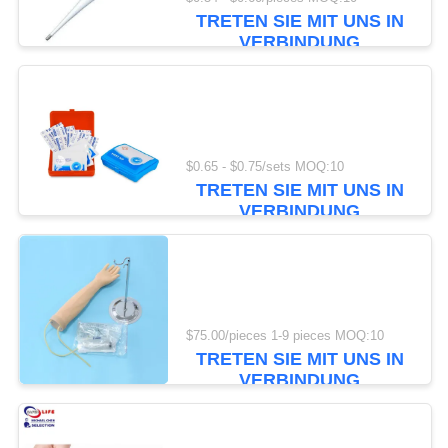
TRETEN SIE MIT UNS IN
KONTAKT
VERBINDUNG
MIT
45
UNS
Taktisches Erste-
NEUIGKEITEN
Hilfe-Set
$0.65 - $0.75/sets MOQ:10
TRETEN SIE MIT UNS IN
VERBINDUNG
RECHTSSACHEN
BITTE UM
133
EIN
$75.00/pieces 1-9 pieces MOQ:10
ANGEBOT
Pillen-Zufuhr-Kasten
TRETEN SIE MIT UNS IN
VERBINDUNG
SITEMAP