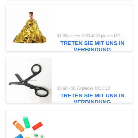
135
Heftpflaster-
$1.00/pieces 3000-4999 pieces MOQ:10
Verbände
TRETEN SIE MIT UNS IN
VERBINDUNG
9
$0.60 - $0.75/pieces MOQ:10
Ausrüstung der
TRETEN SIE MIT UNS IN
VERBINDUNG
Auto-ersten Hilfe