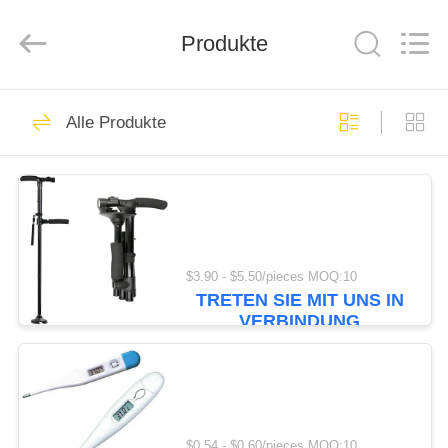
2026
Saferlife
Products
Co.,
Produkte
Ltd..
All
Rights
Reserved.
ZU
138
Alle Produkte
HAUSE
Reise-Erste-Hilfe-
Kasten
PRODUKTE
ÜBER
$3.90 - $5.50/pieces MOQ:10
UNS
TRETEN SIE MIT UNS IN
77
VERBINDUNG
Tragbare
WERKSBESICHTIGUNG
Ausrüstung der
QUALITÄTSKONTROLLE
ersten Hilfe
$0.54 - $0.60/pieces MOQ:10