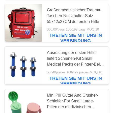
Großer medizinischer Trauma-
135
Taschen-Notschulter-Satz
Heftpflaster-
55x42x27CM der ersten Hilfe
$60.00/bags 100-199 bags MOQ:10
Verbände
TRETEN SIE MIT UNS IN
VERBINDUNG
Ausrüstung der ersten Hilfe
liefert Schienen-Kit Small
Medical Packs der Finger-Bein-
9
ersten Hilfe wasserdichte
$5.98/pieces 100-499 pieces MOQ:10
Ausrüstung der
Wiederholung
TRETEN SIE MIT UNS IN
VERBINDUNG
Auto-ersten Hilfe
Mini Pill Cutter And Crusher-
Schleifer-For Small Large-
Pillen der medizinischen
Bedarfe 6.3x4.2cm