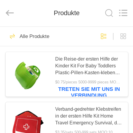
2026
Saferlife
Products
Co.,
Produkte
Ltd..
All
Rights
Reserved.
ZU
138
Alle Produkte
HAUSE
Reise-Erste-Hilfe-
Kasten
PRODUKTE
Die Reise-der ersten Hilfe der
Kinder Kit For Baby Toddlers
Plastic-Pillen-Kasten-klebender
ÜBER
Verband-Kasten 12.9cm
$0.75/pieces 5000-9999 pieces MOQ:10
UNS
TRETEN SIE MIT UNS IN
77
VERBINDUNG
Tragbare
WERKSBESICHTIGUNG
Verband-gedrehter Klebstreifen
in der ersten Hilfe Kit Home
Ausrüstung der
Travel Emergency Survival, der
QUALITÄTSKONTROLLE
ersten Hilfe
18CM wandert
$3.35/sets 500-999 sets MOQ:10