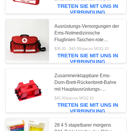
TRETEN SIE MIT UNS IN
KONTAKT
VERBINDUNG
MIT
45
Ausrüstungs-Versorgungen der
UNS
Ems-Notmedizinische
Taktisches Erste-
Fluglinien-Taschen-rote
Nylonkrankenwagen-ersten
NEUIGKEITEN
Hilfe-Set
$38.00 - $40.00/pieces MOQ:10
Hilfe
TRETEN SIE MIT UNS IN
VERBINDUNG
RECHTSSACHEN
Zusammenklappbare Ems-
Dorn-Brett-Rückenbrett-Bahre
BITTE UM
133
mit Hauptausrüstungs-
EIN
Versorgungen der
$45.00/pieces MOQ:10
wegfahrsperren-ersten Hilfe
ANGEBOT
Pillen-Zufuhr-Kasten
TRETEN SIE MIT UNS IN
VERBINDUNG
SITEMAP
28 4 5 stapelbarer morgens