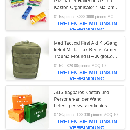
P.M. Tablet-Halter des Pillen-
Kasten-Organisator-4 Mal am
DATENSCHUTZRICHTLINIE
Tag für Vitamin
$1.55/pieces 5000-9999 pieces MOQ:10
181
TRETEN SIE MIT UNS IN
VERBINDUNG
Ausrüstungs-
Versorgungen der
Med Tactical First Aid Kit-Gang
liefert Militär-Ifak-Beutel-Armee-
ersten Hilfe
Trauma-Freund BFAK große
die Kommunaltasche
$1.50 - $28.00/pieces MOQ:10
TRETEN SIE MIT UNS IN
VERBINDUNG
235
Homecare-
ABS tragbares Kasten-und
Personen-an der Wand
medizinische
befestigtes wasserdichtes
Überleben 25.8cm erster Hilfe
Bedarfe
$7.80/pieces 100-999 pieces MOQ:10
der Ausrüstungs-10
TRETEN SIE MIT UNS IN
VERBINDUNG