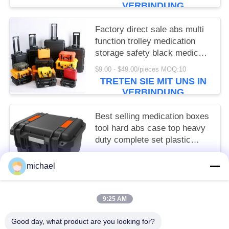
VERBINDUNG
Factory direct sale abs multi
function trolley medication
storage safety black medical
tools plastic box
$9.00 - $49.00/pieces MOQ:10
TRETEN SIE MIT UNS IN
VERBINDUNG
Best selling medication boxes
tool hard abs case top heavy
duty complete set plastic
safety box
$9.00 - $49.00/pieces MOQ:10
michael
TRETEN SIE MIT UNS IN
VERBINDUNG
9:25 AM
Beliebte Kategorien
Alle
Good day, what product are you looking for?