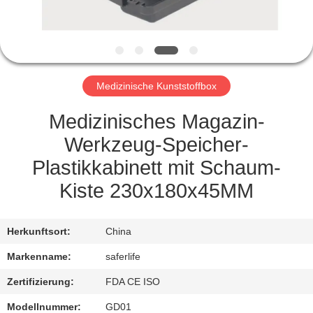
KONTAKT
MIT
UNS
Medizinische Kunststoffbox
NEUIGKEITEN
Medizinisches Magazin-
Werkzeug-Speicher-
RECHTSSACHEN
Plastikkabinett mit Schaum-
Kiste 230x180x45MM
BITTE UM
EIN
Herkunftsort:
China
ANGEBOT
Markenname:
saferlife
Zertifizierung:
FDA CE ISO
SITEMAP
Modellnummer:
GD01