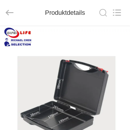
2026
Saferlife
Products
Co.,
Produktdetails
Ltd..
All
Rights
Reserved.
ZU
HAUSE
PRODUKTE
ÜBER
UNS
WERKSBESICHTIGUNG
QUALITÄTSKONTROLLE