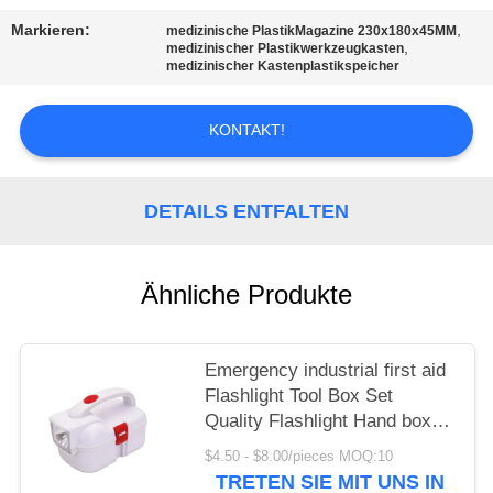
Markieren:
,
DATENSCHUTZRICHTLINIE
medizinische PlastikMagazine 230x180x45MM
,
medizinischer Plastikwerkzeugkasten
medizinischer Kastenplastikspeicher
KONTAKT!
DETAILS ENTFALTEN
Ähnliche Produkte
Emergency industrial first aid
Flashlight Tool Box Set
Quality Flashlight Hand box
Flashlight Tool box case
$4.50 - $8.00/pieces MOQ:10
TRETEN SIE MIT UNS IN