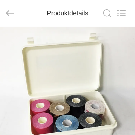
2026
Saferlife
Products
Co.,
Produktdetails
Ltd..
All
Rights
Reserved.
ZU
HAUSE
PRODUKTE
ÜBER
UNS
WERKSBESICHTIGUNG
QUALITÄTSKONTROLLE