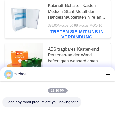
Kabinett-Behälter-Kasten-
Medizin-Stahl-Metall der
Handelshauptersten hilfe an
der Wand befestigtes
$28.00/pieces 50-99 pieces MOQ:10
TRETEN SIE MIT UNS IN
VERBINDUNG
ABS tragbares Kasten-und
Personen-an der Wand
befestigtes wasserdichtes
Überleben 25.8cm erster Hilfe
$7.80/pieces 100-999 pieces MOQ:10
der Ausrüstungs-10
michael
TRETEN SIE MIT UNS IN
VERBINDUNG
12:40 PM
Beliebte Kategorien
Alle
Good day, what product are you looking for?
Reise-Erste-Hilfe-Kasten
Tragbare Ausrüstung Der Ersten Hilfe