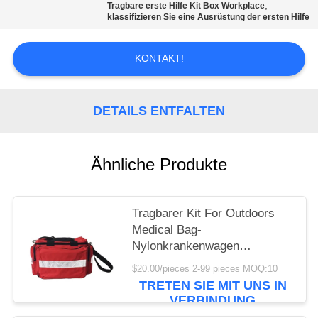
,
Tragbare erste Hilfe Kit Box Workplace
klassifizieren Sie eine Ausrüstung der ersten Hilfe
DATENSCHUTZRICHTLINIE
KONTAKT!
DETAILS ENTFALTEN
Ähnliche Produkte
Tragbarer Kit For Outdoors
Medical Bag-
Nylonkrankenwagen
45cmx31cm der ersten Hilfe
$20.00/pieces 2-99 pieces MOQ:10
TRETEN SIE MIT UNS IN
VERBINDUNG