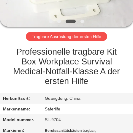
KONTAKT
MIT
UNS
Tragbare Ausrüstung der ersten Hilfe
NEUIGKEITEN
Professionelle tragbare Kit
Box Workplace Survival
RECHTSSACHEN
Medical-Notfall-Klasse A der
ersten Hilfe
BITTE UM
EIN
Herkunftsort:
Guangdong, China
ANGEBOT
Markenname:
Saferlife
Modellnummer:
SL-9704
SITEMAP
Markieren:
,
Berufssanitätskästen tragbar