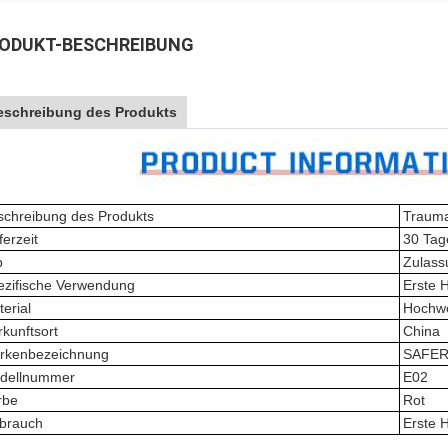
ODUKT-BESCHREIBUNG
eschreibung des Produkts
schreibung des Produkts
Traum
ferzeit
30 Tag
p
Zulass
ezifische Verwendung
Erste H
erial
Hochwe
kunftsort
China
rkenbezeichnung
SAFER
dellnummer
E02
rbe
Rot
brauch
Erste H