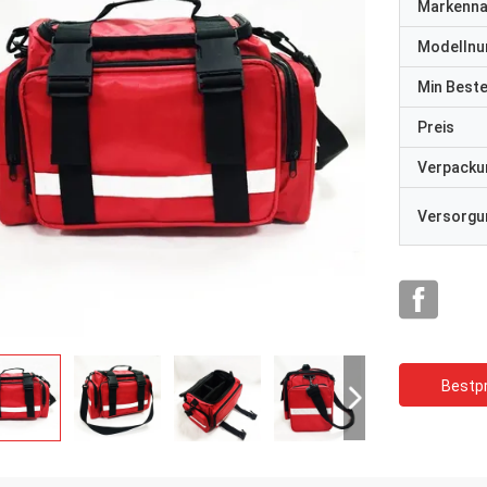
Markenn
Modelln
Min Best
Preis
Verpacku
Versorgun
Bestpr