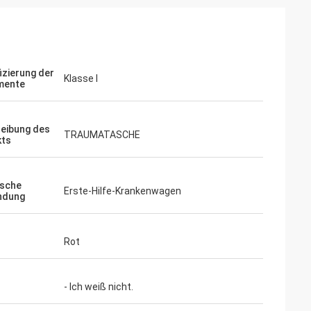
izierung der
Klasse I
mente
eibung des
TRAUMATASCHE
kts
ische
Erste-Hilfe-Krankenwagen
ndung
Rot
- Ich weiß nicht.