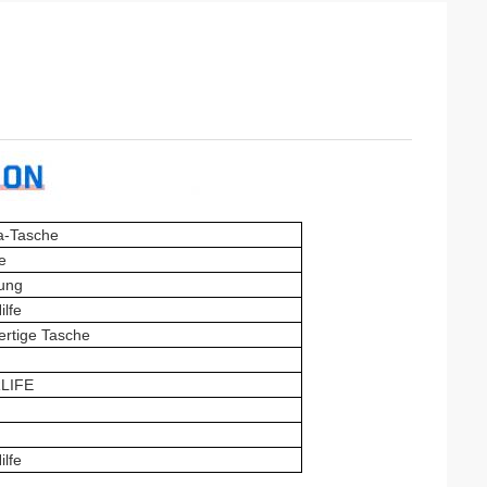
a-Tasche
e
ung
ilfe
rtige Tasche
LIFE
ilfe