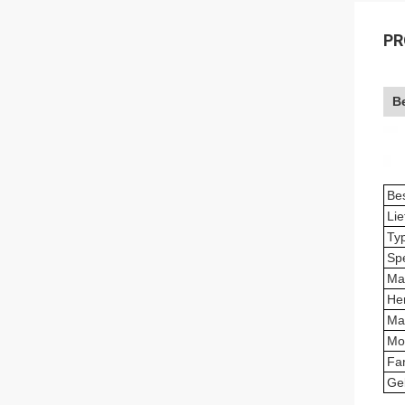
PR
B
Be
Lie
Ty
Sp
Mat
Her
Ma
Mo
Fa
Ge