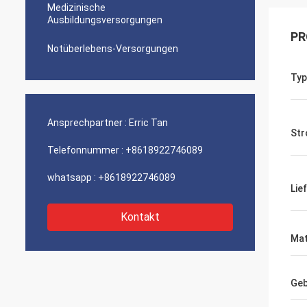
Medizinische
Ausbildungsversorgungen
PR
Notüberlebens-Versorgungen
Typ
Ansprechpartner :
Erric Tan
Str
Telefonnummer :
+8618922746089
whatsapp :
+8618922746089
Lie
Kontakt
Mat
Geb