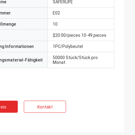
ame
SAFERLIFE
ummer
E02
ellmenge
10
$20.00/pieces 10-49 pieces
ng Informationen
1PC/Polybeutel
50000 Stück/Stück pro
gsmaterial-Fähigkeit
Monat
eis
Kontakt