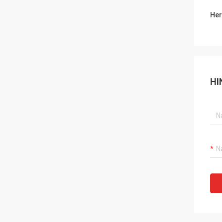
Her
HI