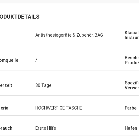
ODUKTDETAILS
Klassif
Anästhesiegeräte & Zubehör, BAG
Instru
Beschr
omquelle
/
Produ
Spezif
ferzeit
30 Tage
Verwe
erial
HOCHWERTIGE TASCHE
Farbe
rauch
Erste Hilfe
Hafen