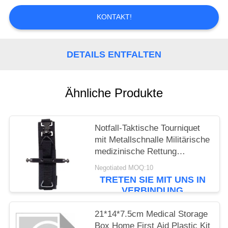
DATENSCHUTZRICHTLINIE
KONTAKT!
DETAILS ENTFALTEN
Ähnliche Produkte
Notfall-Taktische Tourniquet
mit Metallschnalle Militärische
medizinische Rettung
Tourniquet
Negotiated MOQ:10
TRETEN SIE MIT UNS IN
VERBINDUNG
21*14*7.5cm Medical Storage
Box Home First Aid Plastic Kit