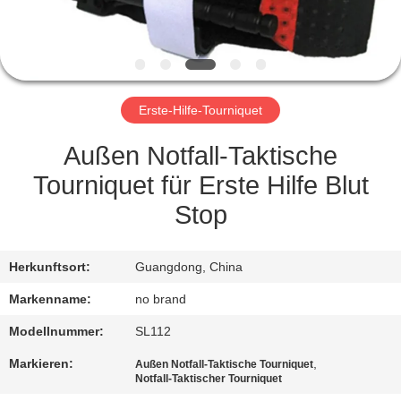
KONTAKT
MIT
UNS
Erste-Hilfe-Tourniquet
NEUIGKEITEN
Außen Notfall-Taktische
Tourniquet für Erste Hilfe Blut
RECHTSSACHEN
Stop
BITTE UM
Herkunftsort:
Guangdong, China
EIN
Markenname:
no brand
ANGEBOT
Modellnummer:
SL112
Markieren:
,
Außen Notfall-Taktische Tourniquet
SITEMAP
Notfall-Taktischer Tourniquet