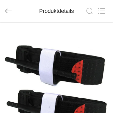
2026
Saferlife
Products
Co.,
Produktdetails
Ltd..
All
Rights
Reserved.
ZU
HAUSE
PRODUKTE
ÜBER
UNS
WERKSBESICHTIGUNG
QUALITÄTSKONTROLLE