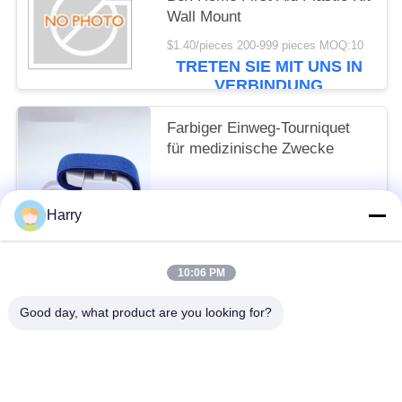
Wall Mount
$1.40/pieces 200-999 pieces MOQ:10
TRETEN SIE MIT UNS IN
VERBINDUNG
Farbiger Einweg-Tourniquet
für medizinische Zwecke
$0.46/pieces 500-999 pieces MOQ:10
Harry
TRETEN SIE MIT UNS IN
VERBINDUNG
10:06 PM
Beliebte Kategorien
Alle
Good day, what product are you looking for?
Reise-Erste-Hilfe-Kasten
Tragbare Ausrüstung Der Ersten Hilfe