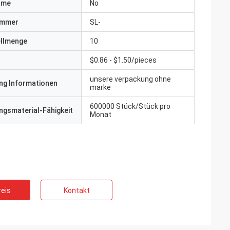
ame
No
ummer
SL-
ellmenge
10
$0.86 - $1.50/pieces
unsere verpackung ohne
ng Informationen
marke
600000 Stück/Stück pro
gsmaterial-Fähigkeit
Monat
eis
Kontakt