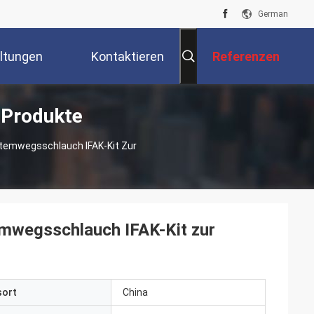
German
ltungen
Kontaktieren
Referenzen
 Produkte
Sie Uns
Atemwegsschlauch IFAK-Kit Zur
emwegsschlauch IFAK-Kit zur
sort
China