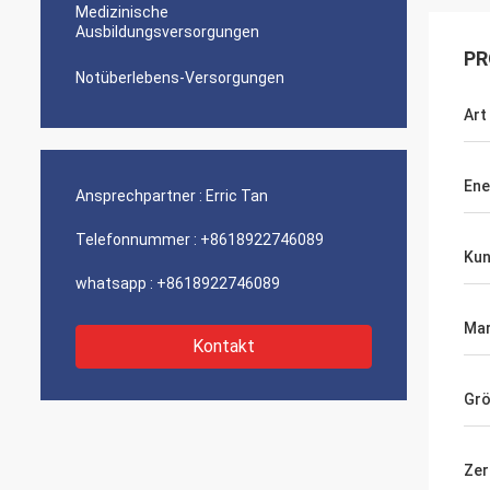
Medizinische
Ausbildungsversorgungen
PR
Notüberlebens-Versorgungen
Art
Ene
Ansprechpartner :
Erric Tan
Telefonnummer :
+8618922746089
Kun
whatsapp :
+8618922746089
Ma
Kontakt
Gr
Zer