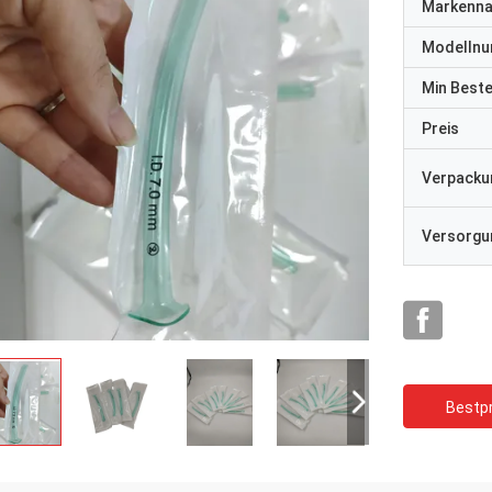
Markenn
Modelln
Min Best
Preis
Verpacku
Versorgun
Bestpr