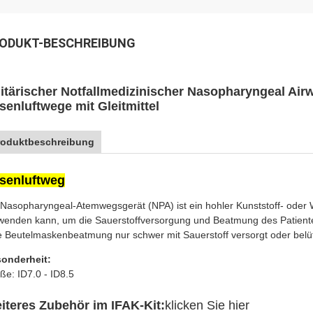
ODUKT-BESCHREIBUNG
litärischer Notfallmedizinischer Nasopharyngeal Air
senluftwege mit Gleitmittel
roduktbeschreibung
senluftweg
 Nasopharyngeal-Atemwegsgerät (NPA) ist ein hohler Kunststoff- oder
wenden kann, um die Sauerstoffversorgung und Beatmung des Patienten 
e Beutelmaskenbeatmung nur schwer mit Sauerstoff versorgt oder belü
onderheit:
ße: ID7.0 - ID8.5
iteres Zubehör im IFAK-Kit:
klicken Sie hier