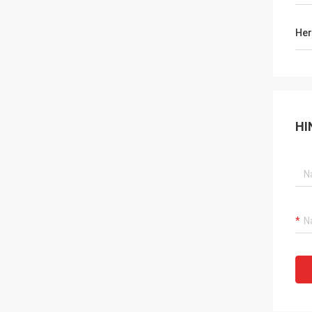
Her
HI