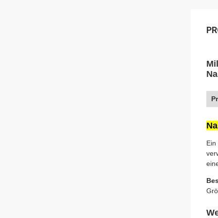
PR
Mi
Na
P
Na
Ein
ver
ein
Bes
Grö
We