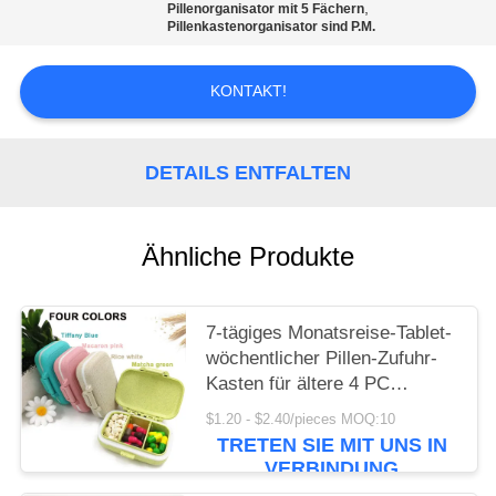
,
Pillenorganisator mit 5 Fächern
Pillenkastenorganisator sind P.M.
DATENSCHUTZRICHTLINIE
KONTAKT!
DETAILS ENTFALTEN
Ähnliche Produkte
7-tägiges Monatsreise-Tablet-
wöchentlicher Pillen-Zufuhr-
Kasten für ältere 4 PC
Rechtssachen 3 entfernbar
$1.20 - $2.40/pieces MOQ:10
TRETEN SIE MIT UNS IN
VERBINDUNG