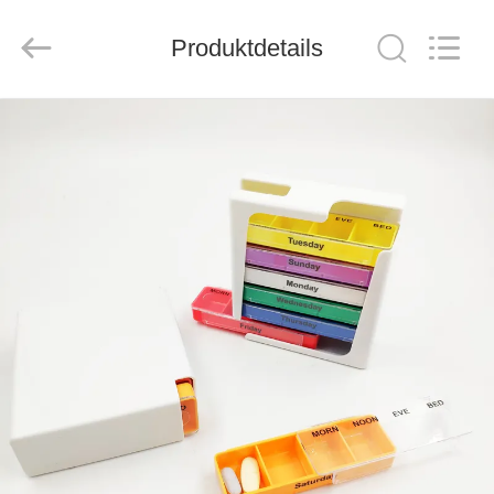
2026
Saferlife
Products
Co.,
Produktdetails
Ltd..
All
Rights
Reserved.
ZU
HAUSE
PRODUKTE
ÜBER
UNS
WERKSBESICHTIGUNG
QUALITÄTSKONTROLLE