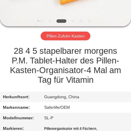
KONTAKT
MIT
UNS
Pillen-Zufuhr-Kasten
NEUIGKEITEN
28 4 5 stapelbarer morgens
P.M. Tablet-Halter des Pillen-
RECHTSSACHEN
Kasten-Organisator-4 Mal am
Tag für Vitamin
BITTE UM
EIN
Herkunftsort:
Guangdong, China
ANGEBOT
Markenname:
Saferlife/OEM
Modellnummer:
SL-P
SITEMAP
Markieren:
,
Pillenorganisator mit 4 Fächern