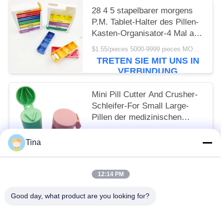
28 4 5 stapelbarer morgens
P.M. Tablet-Halter des Pillen-
Kasten-Organisator-4 Mal am
Tag für Vitamin
$1.55/pieces 5000-9999 pieces MOQ:10
TRETEN SIE MIT UNS IN
VERBINDUNG
Mini Pill Cutter And Crusher-
Schleifer-For Small Large-
Pillen der medizinischen
Bedarfe 6.3x4.2cm
$0.80/pieces 400-799 pieces MOQ:10
Tina
TRETEN SIE MIT UNS IN
VERBINDUNG
12:14 PM
Beliebte Kategorien
Alle
Good day, what product are you looking for?
Reise-Erste-Hilfe-Kasten
Tragbare Ausrüstung Der Ersten Hilfe