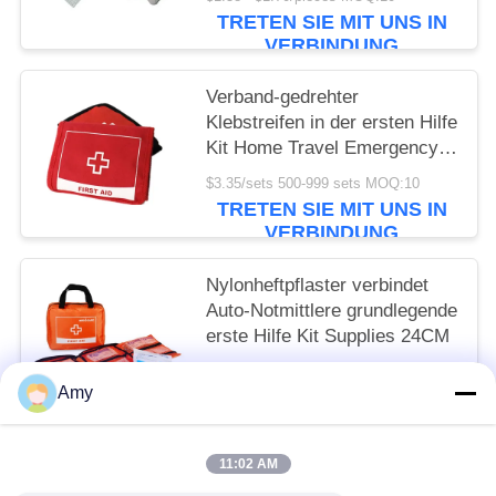
TRETEN SIE MIT UNS IN
VERBINDUNG
Verband-gedrehter
Klebstreifen in der ersten Hilfe
Kit Home Travel Emergency
Survival, der 18CM wandert
$3.35/sets 500-999 sets MOQ:10
TRETEN SIE MIT UNS IN
VERBINDUNG
Nylonheftpflaster verbindet
Auto-Notmittlere grundlegende
erste Hilfe Kit Supplies 24CM
$6.10/bags 500-999 bags MOQ:10
Amy
TRETEN SIE MIT UNS IN
VERBINDUNG
11:02 AM
Beliebte Kategorien
Alle