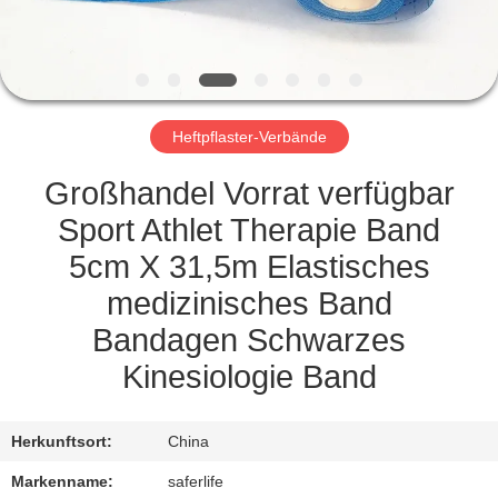
KONTAKT
MIT
UNS
Heftpflaster-Verbände
NEUIGKEITEN
Großhandel Vorrat verfügbar
Sport Athlet Therapie Band
RECHTSSACHEN
5cm X 31,5m Elastisches
medizinisches Band
BITTE UM
Bandagen Schwarzes
EIN
Kinesiologie Band
ANGEBOT
Herkunftsort:
China
SITEMAP
Markenname:
saferlife