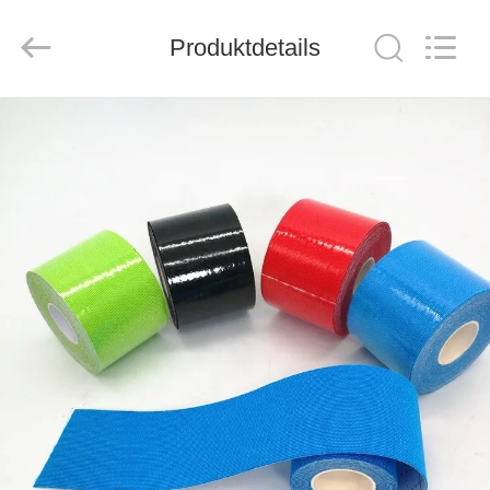
2026
Saferlife
Products
Co.,
Produktdetails
Ltd..
All
Rights
Reserved.
ZU
HAUSE
PRODUKTE
ÜBER
UNS
WERKSBESICHTIGUNG
QUALITÄTSKONTROLLE