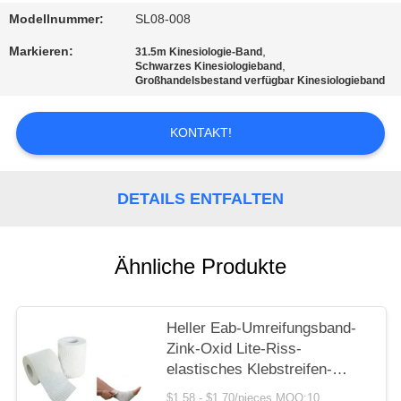
Modellnummer:
SL08-008
DATENSCHUTZRICHTLINIE
Markieren:
,
31.5m Kinesiologie-Band
,
Schwarzes Kinesiologieband
Großhandelsbestand verfügbar Kinesiologieband
KONTAKT!
DETAILS ENTFALTEN
Ähnliche Produkte
Heller Eab-Umreifungsband-
Zink-Oxid Lite-Riss-
elastisches Klebstreifen-
elastisches Sport-Band
$1.58 - $1.70/pieces MOQ:10