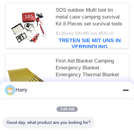
SOS outdoor Multi tool tin
metal case camping survival
Kit 8 Pieces set survival tools
$3.30/sets 100-499 sets MOQ:10
TRETEN SIE MIT UNS IN
VERBINDUNG
First Aid Blanket Camping
Emergency Blanket
Emergency Thermal Blanket
$0.43/pieces 300-999 pieces MOQ:10
Harry
TRETEN SIE MIT UNS IN
VERBINDUNG
3:09 AM
Beliebte Kategorien
Alle
Good day, what product are you looking for?