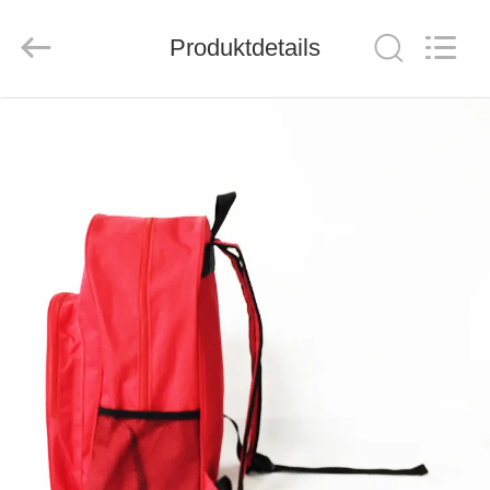
2026
Saferlife
Products
Co.,
Produktdetails
Ltd..
All
Rights
Reserved.
ZU
HAUSE
PRODUKTE
ÜBER
UNS
WERKSBESICHTIGUNG
QUALITÄTSKONTROLLE