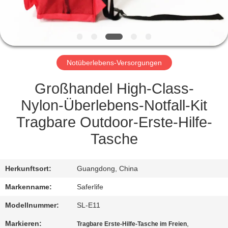
KONTAKT
MIT
UNS
Notüberlebens-Versorgungen
NEUIGKEITEN
Großhandel High-Class-
Nylon-Überlebens-Notfall-Kit
RECHTSSACHEN
Tragbare Outdoor-Erste-Hilfe-
Tasche
BITTE UM
EIN
Herkunftsort:
Guangdong, China
ANGEBOT
Markenname:
Saferlife
Modellnummer:
SL-E11
SITEMAP
Markieren:
,
Tragbare Erste-Hilfe-Tasche im Freien