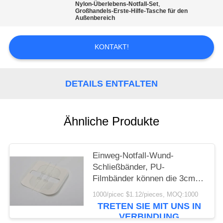
,
Nylon-Überlebens-Notfall-Set
Großhandels-Erste-Hilfe-Tasche für den
DATENSCHUTZRICHTLINIE
Außenbereich
KONTAKT!
DETAILS ENTFALTEN
Ähnliche Produkte
Einweg-Notfall-Wund-
Schließbänder, PU-
Filmbänder können die 3cm-
Wunde schließenZip-Stich-
1000/picec $1.12/pieces, MOQ:1000
Wund-Schließgerät
TRETEN SIE MIT UNS IN
VERBINDUNG