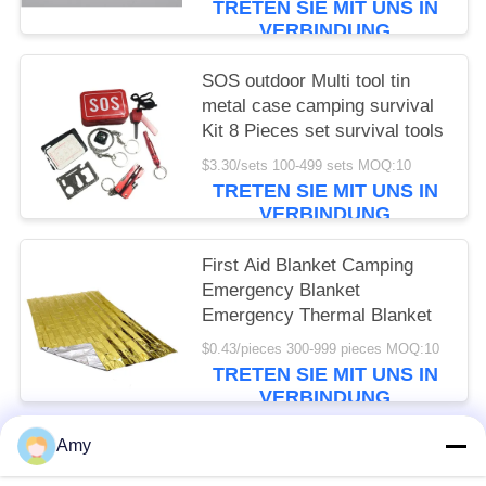
TRETEN SIE MIT UNS IN
VERBINDUNG
SOS outdoor Multi tool tin
metal case camping survival
Kit 8 Pieces set survival tools
$3.30/sets 100-499 sets MOQ:10
TRETEN SIE MIT UNS IN
VERBINDUNG
First Aid Blanket Camping
Emergency Blanket
Emergency Thermal Blanket
$0.43/pieces 300-999 pieces MOQ:10
TRETEN SIE MIT UNS IN
VERBINDUNG
Amy
Beliebte Kategorien
Alle