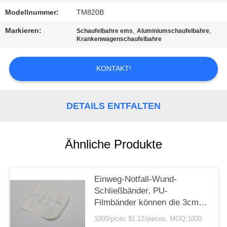
Modellnummer:
TM820B
DATENSCHUTZRICHTLINIE
Markieren:
,
,
Schaufelbahre ems
Aluminiumschaufelbahre
Krankenwagenschaufelbahre
KONTAKT!
DETAILS ENTFALTEN
Ähnliche Produkte
Einweg-Notfall-Wund-
Schließbänder, PU-
Filmbänder können die 3cm-
Wunde schließenZip-Stich-
1000/picec $1.12/pieces, MOQ:1000
Wund-Schließgerät