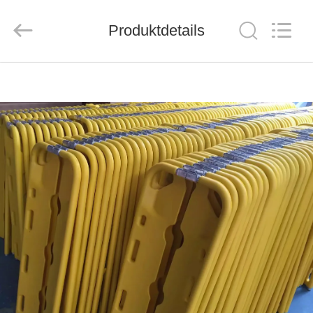
2026
Saferlife
Products
Co.,
Produktdetails
Ltd..
All
Rights
Reserved.
ZU
HAUSE
PRODUKTE
ÜBER
UNS
WERKSBESICHTIGUNG
QUALITÄTSKONTROLLE