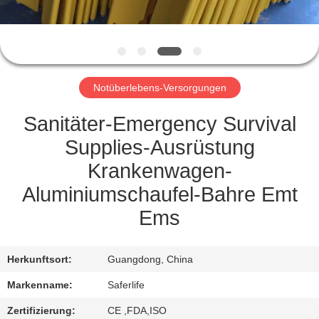
KONTAKT
MIT
UNS
Notüberlebens-Versorgungen
NEUIGKEITEN
Sanitäter-Emergency Survival
Supplies-Ausrüstung
RECHTSSACHEN
Krankenwagen-
Aluminiumschaufel-Bahre Emt
BITTE UM
Ems
EIN
ANGEBOT
Herkunftsort:
Guangdong, China
Markenname:
Saferlife
SITEMAP
Zertifizierung:
CE ,FDA,ISO