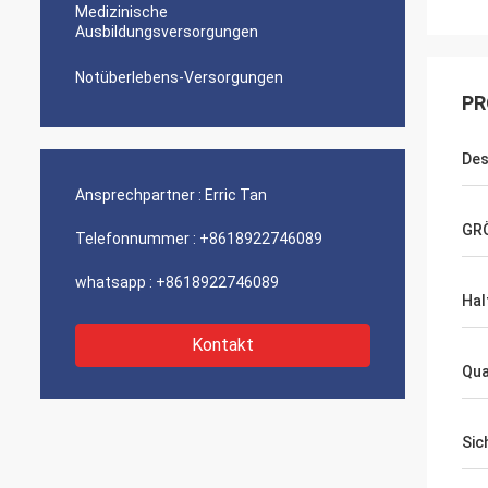
Medizinische
Ausbildungsversorgungen
Notüberlebens-Versorgungen
PR
Des
Ansprechpartner :
Erric Tan
GR
Telefonnummer :
+8618922746089
whatsapp :
+8618922746089
Hal
Kontakt
Qua
Sic