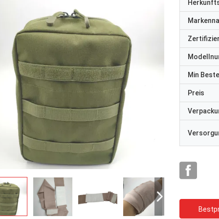
Herkunft
Markenn
Zertifizi
Modelln
Min Best
Preis
Verpacku
Versorgun
Bestpr