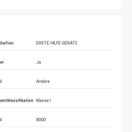
chaften
ERSTE-HILFE-GERÄTE
er
Ja
l
Andere
entklassifikation
Klasse I
l
800D