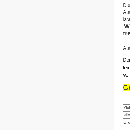
Die
Aus
Isr
We
tr
Aus
Der
lei
Wan
Gr
Kle
Mit
Gr