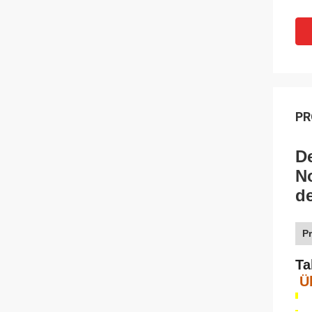
PR
De
N
de
P
Ta
Ü