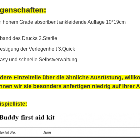
igenschaften:
n hohem Grade absortbent ankleidende Auflage 10*19cm
band des Drucks 2.Sterile
estigung der Verlegenheit 3.Quick
asy und schnelle Selbstverwaltung
dere Einzelteile über die ähnliche Ausrüstung, willk
nnen wir sie besonders anfertigen niedrig auf Ihrer 
spielliste: