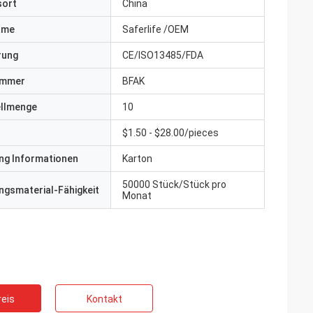
sort
China
ame
Saferlife /OEM
erung
CE/ISO13485/FDA
ummer
BFAK
ellmenge
10
$1.50 - $28.00/pieces
ng Informationen
Karton
50000 Stück/Stück pro
gsmaterial-Fähigkeit
Monat
eis
Kontakt