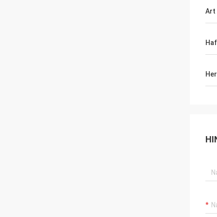
Art
Haf
Her
HI