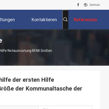
German
ltungen
Kontaktieren
Referenzen
e
Sie Uns
 Hilfe Notausrüstung BFAK Großen
ilfe der ersten Hilfe
Größe der Kommunaltasche der