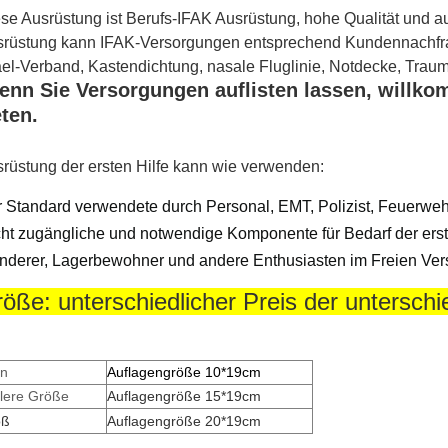
se Ausrüstung ist Berufs-IFAK Ausrüstung, hohe Qualität und a
rüstung kann IFAK-Versorgungen entsprechend Kundennachfrage
ael-Verband, Kastendichtung, nasale Fluglinie, Notdecke, Trau
nn Sie Versorgungen auflisten lassen, willkom
eten.
rüstung der ersten Hilfe kann wie verwenden:
 Standard verwendete durch Personal, EMT, Polizist, Feuerwehr
cht zugängliche und notwendige Komponente für Bedarf der erst
derer, Lagerbewohner und andere Enthusiasten im Freien Vers
öße: unterschiedlicher Preis der untersch
in
Auflagengröße 10*19cm
tlere Größe
Auflagengröße 15*19cm
oß
Auflagengröße 20*19cm