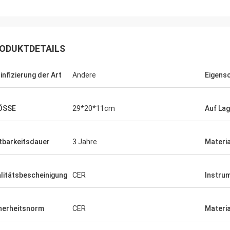
ODUKTDETAILS
infizierung der Art
Andere
Eigens
ÖSSE
29*20*11cm
Auf Lag
tbarkeitsdauer
3 Jahre
Materia
litätsbescheinigung
CER
Instrum
herheitsnorm
CER
Materia