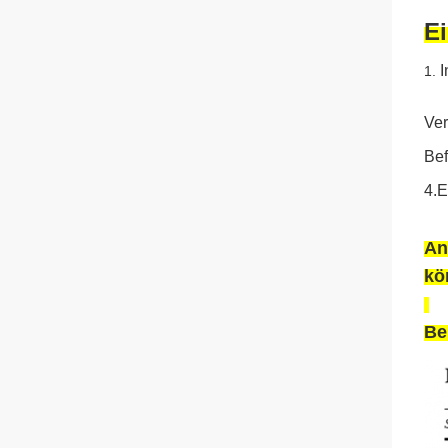
E
I
1.
Ver
Bef
4.E
An
kö
Bei