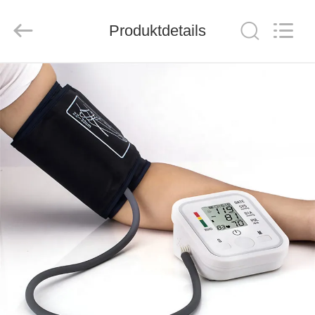
2026
Saferlife
Products
Co.,
Produktdetails
Ltd..
All
Rights
Reserved.
ZU
HAUSE
PRODUKTE
ÜBER
UNS
WERKSBESICHTIGUNG
QUALITÄTSKONTROLLE