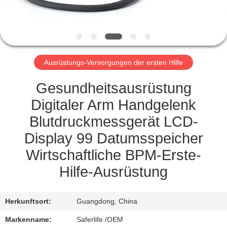
KONTAKT
MIT
UNS
Ausrüstungs-Versorgungen der ersten Hilfe
NEUIGKEITEN
Gesundheitsausrüstung
Digitaler Arm Handgelenk
RECHTSSACHEN
Blutdruckmessgerät LCD-
Display 99 Datumsspeicher
BITTE UM
Wirtschaftliche BPM-Erste-
EIN
Hilfe-Ausrüstung
ANGEBOT
Herkunftsort:
Guangdong, China
SITEMAP
Markenname:
Saferlife /OEM