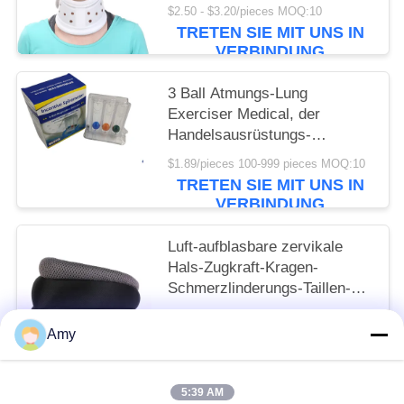
Haupthandbuch-lumbale Bein-
$2.50 - $3.20/pieces MOQ:10
Rückseite Hypertrax-
TRETEN SIE MIT UNS IN
Ausrüstung
VERBINDUNG
3 Ball Atmungs-Lung
Exerciser Medical, der
Handelsausrüstungs-
Versorgungen der ersten Hilfe
$1.89/pieces 100-999 pieces MOQ:10
atmet
TRETEN SIE MIT UNS IN
VERBINDUNG
Luft-aufblasbare zervikale
Hals-Zugkraft-Kragen-
Schmerzlinderungs-Taillen-
Werkzeug-erste Hilfe Kit
$3.10 - $3.80/pieces MOQ:10
Supplies And Equipment
Amy
TRETEN SIE MIT UNS IN
VERBINDUNG
5:39 AM