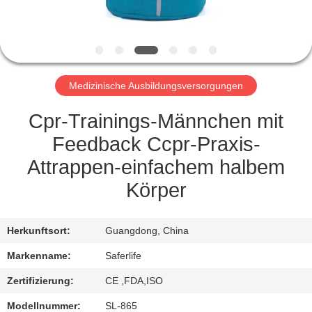
KONTAKT
MIT
UNS
Medizinische Ausbildungsversorgungen
NEUIGKEITEN
Cpr-Trainings-Männchen mit
Feedback Ccpr-Praxis-
RECHTSSACHEN
Attrappen-einfachem halbem
Körper
BITTE UM
EIN
Herkunftsort:
Guangdong, China
ANGEBOT
Markenname:
Saferlife
Zertifizierung:
CE ,FDA,ISO
SITEMAP
Modellnummer:
SL-865