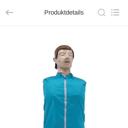
2026
Saferlife
Products
Co.,
Produktdetails
Ltd..
All
Rights
Reserved.
ZU
HAUSE
PRODUKTE
ÜBER
UNS
WERKSBESICHTIGUNG
QUALITÄTSKONTROLLE