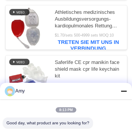
Athletisches medizinisches
Ausbildungsversorgungs-
kardiopulmonales Rettung
CPR-Atemmaske-Gesichts-
$1.70/sets 500-4999 sets MOQ:10
Schild
TRETEN SIE MIT UNS IN
VERBINDUNG
Saferlife CE cpr manikin face
shield mask cpr life keychain
kit
$0.65 - $0.80/sets MOQ:10
Amy
TRETEN SIE MIT UNS IN
VERBINDUNG
8:13 PM
Beliebte Kategorien
Alle
Good day, what product are you looking for?