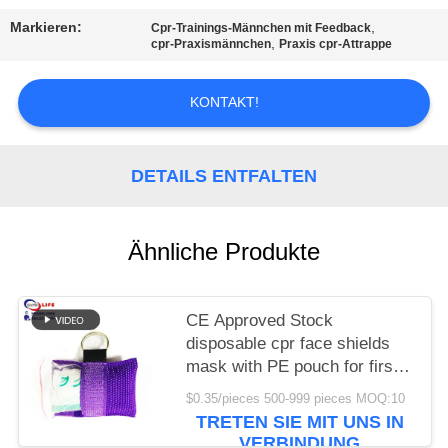
Markieren:
,
DATENSCHUTZRICHTLINIE
Cpr-Trainings-Männchen mit Feedback
,
cpr-Praxismännchen
Praxis cpr-Attrappe
KONTAKT!
DETAILS ENTFALTEN
Ähnliche Produkte
CE Approved Stock
disposable cpr face shields
mask with PE pouch for first
aid emergency device product
$0.35/pieces 500-999 pieces MOQ:10
TRETEN SIE MIT UNS IN
VERBINDUNG