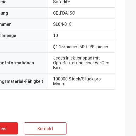
ame
Saferlife
erung
CE ,FDA,ISO
ummer
SL04-018
ellmenge
10
$1.15/pieces 500-999 pieces
Jedes Injektionspad mit
ng Informationen
Opp-Beutel und einer weißen
Box.
100000 Stück/Stück pro
gsmaterial-Fähigkeit
Monat
eis
Kontakt