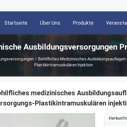
Startseite
Über Uns
Produkte
Veransta
nische Ausbildungsversorgungen P
dungsversorgungen
/
Behilfliches Medizinisches Ausbildungsauflage
Plastikintramuskulären Injektion
hilfliches medizinisches Ausbildungsau
rsorgungs-Plastikintramuskulären injekt
Herkunft