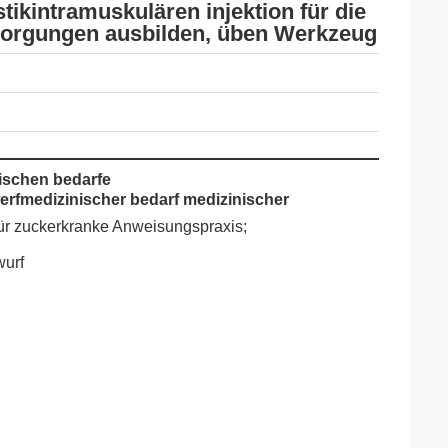
tikintramuskulären injektion für die
sorgungen ausbilden, üben Werkzeug
ischen bedarfe
rfmedizinischer bedarf medizinischer
 für zuckerkranke Anweisungspraxis;
wurf