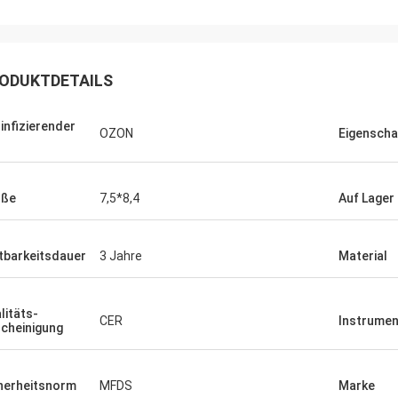
ODUKTDETAILS
infizierender
OZON
Eigenscha
öße
7,5*8,4
Auf Lager
tbarkeitsdauer
3 Jahre
Material
litäts-
CER
Instrumen
cheinigung
herheitsnorm
MFDS
Marke