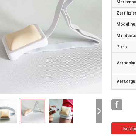
Markenn
Zertifizi
Modelln
Min Best
Preis
Verpacku
Versorgun
Bestpr