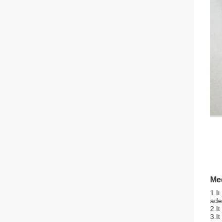
Med
1.I
ade
2.I
3.I