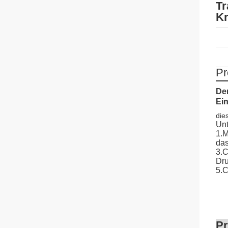
Tr
Kr
Pr
De
Ei
die
Unt
1.M
das
3.C
Dru
5.C
Pr