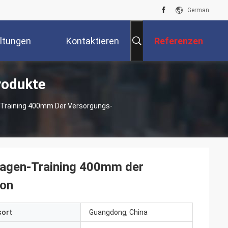
German
ltungen
Kontaktieren
Referenzen
rodukte
Sie Uns
n-Training 400mm Der Versorgungs-
flagen-Training 400mm der
ion
sort
Guangdong, China