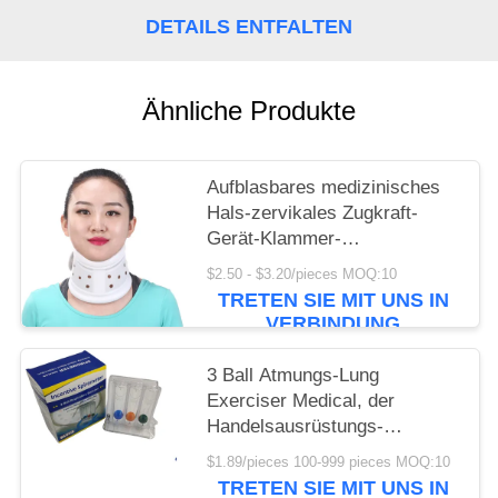
DETAILS ENTFALTEN
DATENSCHUTZRICHTLINIE
Ähnliche Produkte
Aufblasbares medizinisches
Hals-zervikales Zugkraft-
Gerät-Klammer-
Haupthandbuch-lumbale Bein-
$2.50 - $3.20/pieces MOQ:10
Rückseite Hypertrax-
TRETEN SIE MIT UNS IN
Ausrüstung
VERBINDUNG
3 Ball Atmungs-Lung
Exerciser Medical, der
Handelsausrüstungs-
Versorgungen der ersten Hilfe
$1.89/pieces 100-999 pieces MOQ:10
atmet
TRETEN SIE MIT UNS IN