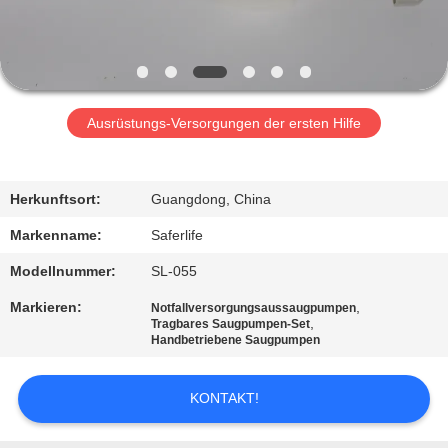
KONTAKT
MIT
UNS
Ausrüstungs-Versorgungen der ersten Hilfe
NEUIGKEITEN
Herkunftsort:
Guangdong, China
RECHTSSACHEN
Markenname:
Saferlife
Modellnummer:
SL-055
BITTE UM
Markieren:
,
Notfallversorgungsaussaugpumpen
EIN
,
Tragbares Saugpumpen-Set
Handbetriebene Saugpumpen
ANGEBOT
KONTAKT!
SITEMAP