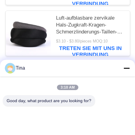
VERBINDUNG
Luft-aufblasbare zervikale
Hals-Zugkraft-Kragen-
Schmerzlinderungs-Taillen-
Werkzeug-erste Hilfe Kit
$3.10 - $3.80/pieces MOQ:10
Supplies And Equipment
TRETEN SIE MIT UNS IN
VERBINDUNG
Tina
Beliebte Kategorien
Alle
3:10 AM
Reise-Erste-Hilfe-Kasten
Tragbare Ausrüstung Der Ersten Hilfe
Good day, what product are you looking for?
Taktisches Erste-Hilfe-Set
Pillen-Zufuhr-Kasten
Ausrüstungs-Versorgungen Der Ersten Hilfe
Homecare-Medizinische Bedarfe