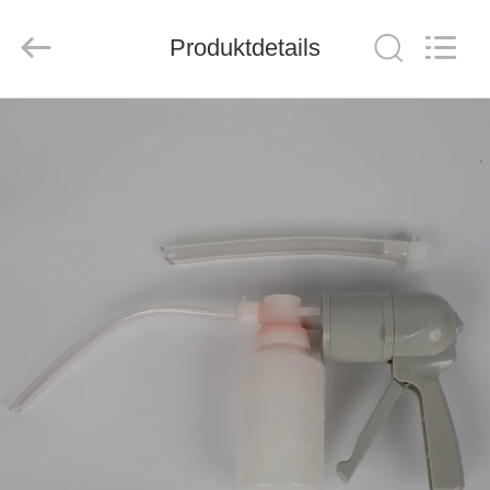
2026
Saferlife
Products
Co.,
Produktdetails
Ltd..
All
Rights
Reserved.
ZU
HAUSE
PRODUKTE
ÜBER
UNS
WERKSBESICHTIGUNG
QUALITÄTSKONTROLLE