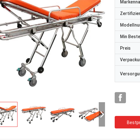
Markenn
Zertifizi
Modelln
Min Best
Preis
Verpacku
Versorgun
Bestpr