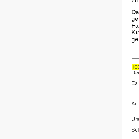
zu
Di
ge
Fa
Kr
ge
Te
Der
Es 
Art
Urs
Se