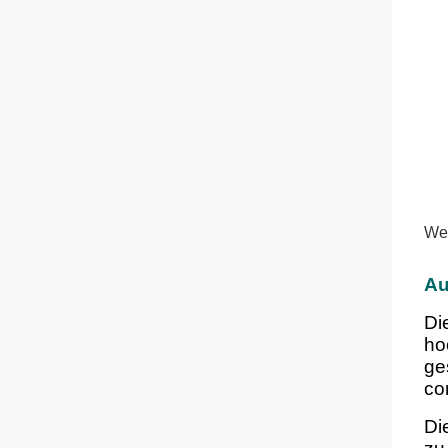
Wes
Au
Di
ho
ge
co
Di