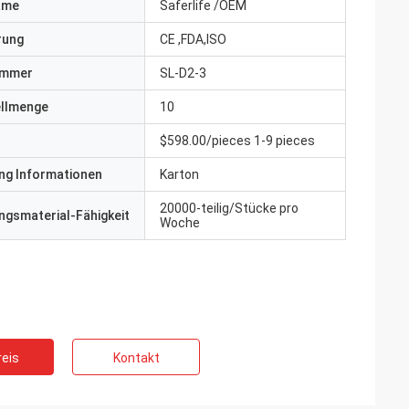
ame
Saferlife /OEM
erung
CE ,FDA,ISO
ummer
SL-D2-3
ellmenge
10
$598.00/pieces 1-9 pieces
ng Informationen
Karton
20000-teilig/Stücke pro
gsmaterial-Fähigkeit
Woche
eis
Kontakt