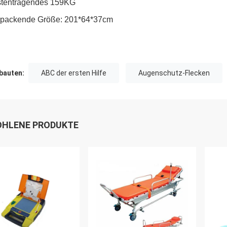
stentragendes 159KG
rpackende Größe: 201*64*37cm
auten:
ABC der ersten Hilfe
Augenschutz-Flecken
HLENE PRODUKTE