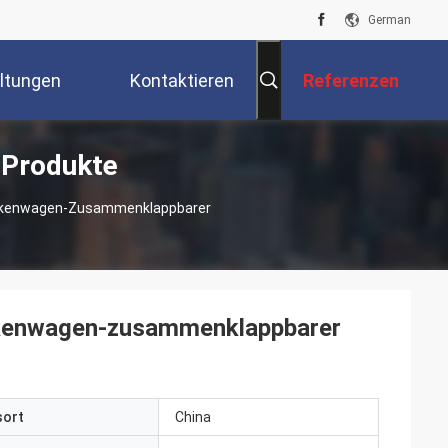
German
ltungen
Kontaktieren
Referenzen
 Produkte
Sie Uns
ankenwagen-Zusammenklappbarer
ankenwagen-zusammenklappbarer
sort
China