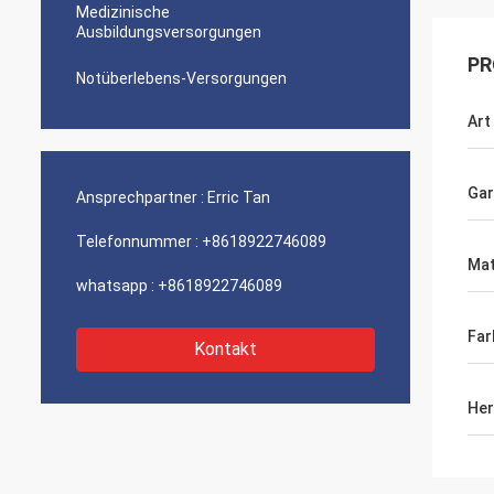
Medizinische
Ausbildungsversorgungen
PR
Notüberlebens-Versorgungen
Art
Gar
Ansprechpartner :
Erric Tan
Telefonnummer :
+8618922746089
Mat
whatsapp :
+8618922746089
Far
Kontakt
Her