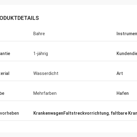
ODUKTDETAILS
Bahre
Instrumen
antie
1-jährig
Kundendi
erial
Wasserdicht
Art
be
Mehrfarben
Hafen
vorheben
KrankenwagenFaltstreckvorrichtung
,
faltbare Kr