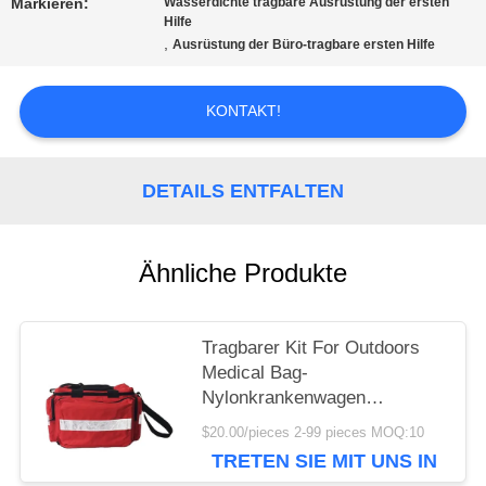
Markieren:
Wasserdichte tragbare Ausrüstung der ersten
EIN
Hilfe
,
Ausrüstung der Büro-tragbare ersten Hilfe
ANGEBOT
KONTAKT!
SITEMAP
DETAILS ENTFALTEN
DATENSCHUTZRICHTLINIE
Ähnliche Produkte
Tragbarer Kit For Outdoors
Medical Bag-
Nylonkrankenwagen
45cmx31cm der ersten Hilfe
$20.00/pieces 2-99 pieces MOQ:10
TRETEN SIE MIT UNS IN