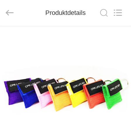
2026
Saferlife
Produktdetails
Products
Co.,
Ltd..
All
ZU
Rights
Reserved.
HAUSE
PRODUKTE
ÜBER
UNS
WERKSBESICHTIGUNG