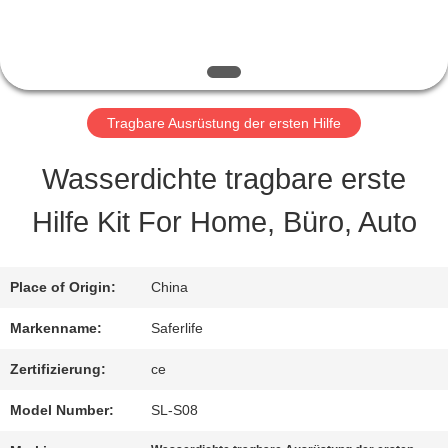
QUALITÄTSKONTROLLE
KONTAKT
Tragbare Ausrüstung der ersten Hilfe
MIT
Wasserdichte tragbare erste
UNS
Hilfe Kit For Home, Büro, Auto
NEUIGKEITEN
Place of Origin:
China
Markenname:
Saferlife
RECHTSSACHEN
Zertifizierung:
ce
BITTE UM
Model Number:
SL-S08