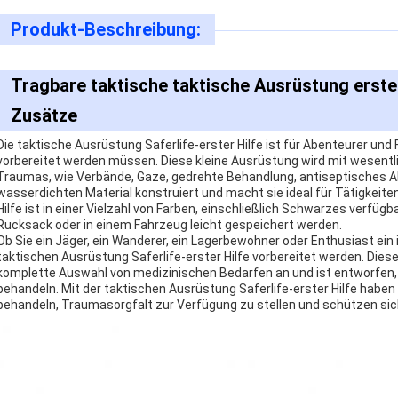
Produkt-Beschreibung:
Tragbare taktische taktische Ausrüstung erster
Zusätze
Die taktische Ausrüstung Saferlife-erster Hilfe ist für Abenteurer und 
vorbereitet werden müssen. Diese kleine Ausrüstung wird mit wesentlic
Traumas, wie Verbände, Gaze, gedrehte Behandlung, antiseptisches Ab
wasserdichten Material konstruiert und macht sie ideal für Tätigkeiten
Hilfe ist in einer Vielzahl von Farben, einschließlich Schwarzes verfüg
Rucksack oder in einem Fahrzeug leicht gespeichert werden.
Ob Sie ein Jäger, ein Wanderer, ein Lagerbewohner oder Enthusiast ein 
taktischen Ausrüstung Saferlife-erster Hilfe vorbereitet werden. Diese
komplette Auswahl von medizinischen Bedarfen an und ist entworfen,
behandeln. Mit der taktischen Ausrüstung Saferlife-erster Hilfe haben
behandeln, Traumasorgfalt zur Verfügung zu stellen und schützen sich