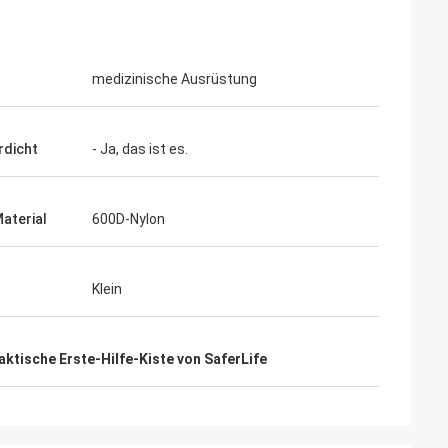
medizinische Ausrüstung
dicht
- Ja, das ist es.
aterial
600D-Nylon
Klein
ktische Erste-Hilfe-Kiste von SaferLife