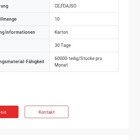
erung
CE,FDA,ISO
ellmenge
10
ng Informationen
Karton
30 Tage
60000-teilig/Stücke pro
gsmaterial-Fähigkeit
Monat
eis
Kontakt