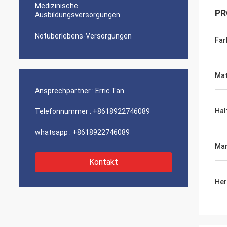
Medizinische
PR
Ausbildungsversorgungen
Notüberlebens-Versorgungen
Far
Mat
Ansprechpartner :
Erric Tan
Hal
Telefonnummer :
+8618922746089
whatsapp :
+8618922746089
Ma
Kontakt
Her