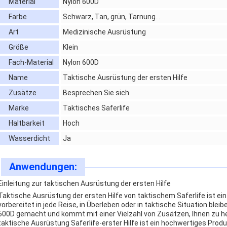
Material
Nylon 600D
Farbe
Schwarz, Tan, grün, Tarnung…
Art
Medizinische Ausrüstung
Größe
Klein
Fach-Material
Nylon 600D
Name
Taktische Ausrüstung der ersten Hilfe
Zusätze
Besprechen Sie sich
Marke
Taktisches Saferlife
Haltbarkeit
Hoch
Wasserdicht
Ja
Anwendungen:
Einleitung zur taktischen Ausrüstung der ersten Hilfe
Taktische Ausrüstung der ersten Hilfe von taktischem Saferlife ist ei
vorbereitet in jede Reise, in Überleben oder in taktische Situation bl
600D gemacht und kommt mit einer Vielzahl von Zusätzen, Ihnen zu hel
taktische Ausrüstung Saferlife-erster Hilfe ist ein hochwertiges Prod