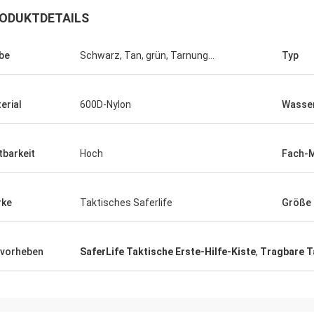
ODUKTDETAILS
be
Schwarz, Tan, grün, Tarnung…
Typ
erial
600D-Nylon
Wasser
tbarkeit
Hoch
Fach-M
rke
Taktisches Saferlife
Größe
vorheben
SaferLife Taktische Erste-Hilfe-Kiste
,
Tragbare Ta