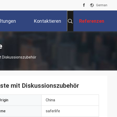
German
ltungen
Kontaktieren
Referenzen
Sie Uns
e
Mit Diskussionszubehör
iste mit Diskussionszubehör
rigin
China
ame
saferlife