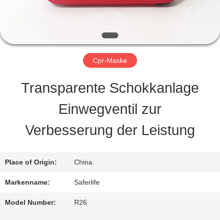
QUALITÄTSKONTROLLE
KONTAKT
Cpr-Maske
MIT
Transparente Schokkanlage
UNS
Einwegventil zur
Verbesserung der Leistung
NEUIGKEITEN
Place of Origin:
China
RECHTSSACHEN
Markenname:
Saferlife
BITTE UM
Model Number:
R26