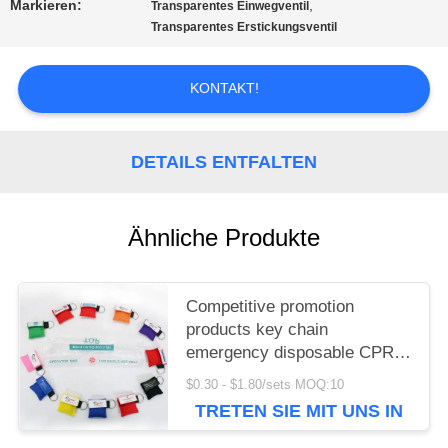
EIN
Markieren:
,
Transparentes Einwegventil
Transparentes Erstickungsventil
ANGEBOT
KONTAKT!
SITEMAP
DETAILS ENTFALTEN
DATENSCHUTZRICHTLINIE
Ähnliche Produkte
Competitive promotion
products key chain
emergency disposable CPR
face shields
$0.30 - $1.80/sets MOQ:10
TRETEN SIE MIT UNS IN
VERBINDUNG