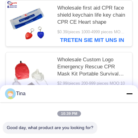
Wholesale first aid CPR face
shield keychain life key chain
CPR CE Heart shape
$0.39/pieces 1000-4999 pieces MOQ:10
TRETEN SIE MIT UNS IN
VERBINDUNG
Wholesale Custom Logo
Emergency Rescue CPR
Mask Kit Portable Survival
CPR Mask Kit
$2.99/pieces 200-999 pieces MOQ:10
TRETEN SIE MIT UNS IN
Tina
VERBINDUNG
10:39 PM
Beliebte Kategorien
Alle
Good day, what product are you looking for?