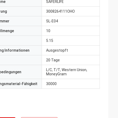
ame
SAFERLIFE
erung
3008264111OHO
ummer
SL-E04
ellmenge
10
5.15
ng Informationen
Ausgestopft
20 Tage
L/C, T/T, Western Union,
bedingungen
MoneyGram
gsmaterial-Fähigkeit
30000