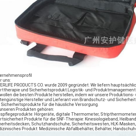
ernehmensprofil
r uns:
ERLIFE PRODUCTS CO. wurde 2009 gegründet. Wir liefern hauptsächli
rttherapie und Sicherheitsprodukt.Logistik- und Produktmanagementf
 wollen die besten Produkte herstellen, indem wir unsere Produktions
tengünstige Hersteller und Lieferant von Brandschutz- und Sicherhe
 Sicherheitsprodukte für die häusliche Versorgung.
unseren Produkten gehören:
spflegeprodukte: Hörgeräte, digitale Thermometer, Stripthermomete
rtsicherheit Produkte für die SNF-Therapie: Kinesiologieband, Heilba
herheitsdecken, Schutzhandschuhe, Sicherheitswesten, HLK-Masken,
izinisches Produkt: Medizinische Abfallbehälter, Behälter, Handschuh