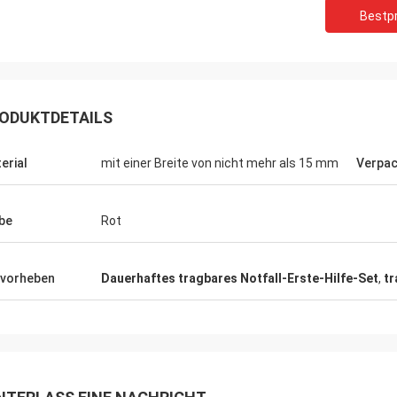
Bestpr
ODUKTDETAILS
erial
mit einer Breite von nicht mehr als 15 mm
Verpa
be
Rot
vorheben
Dauerhaftes tragbares Notfall-Erste-Hilfe-Set
,
tr