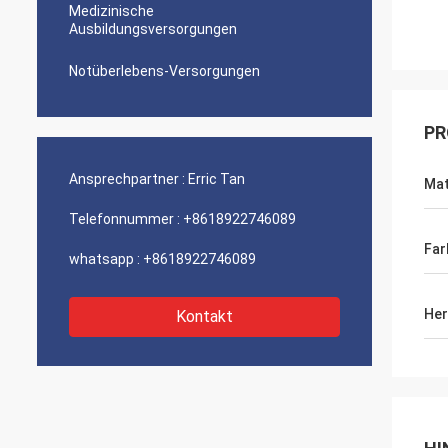
Medizinische
Ausbildungsversorgungen
Notüberlebens-Versorgungen
PR
Ansprechpartner :
Erric Tan
Mat
Telefonnummer :
+8618922746089
Far
whatsapp :
+8618922746089
Her
Kontakt