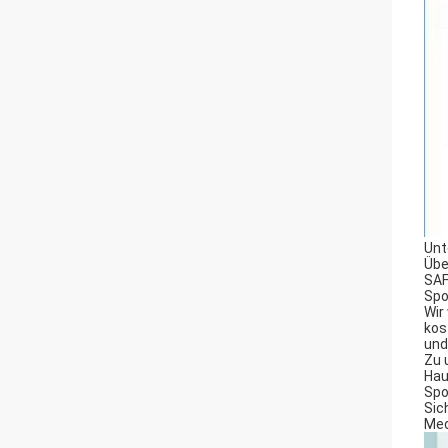
Unt
Übe
SAF
Spo
Wir
kos
und
Zu 
Hau
Spo
Sic
Med