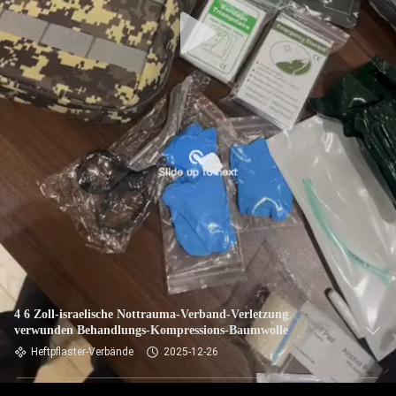
KONTAKT
MIT
UNS
NEUIGKEITEN
RECHTSSACHEN
BITTE UM
EIN
ANGEBOT
4 6 Zoll-israelische Nottrauma-Verband-Verletzung
verwunden Behandlungs-Kompressions-Baumwolle
Heftpflaster-Verbände
2025-12-26
SITEMAP