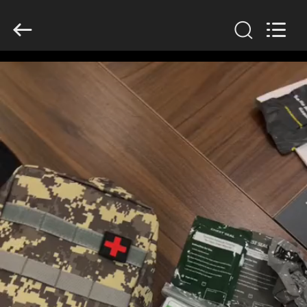
2026
Saferlife
Products
Co.,
Ltd..
All
Rights
Reserved.
ZU
HAUSE
PRODUKTE
ÜBER
UNS
WERKSBESICHTIGUNG
QUALITÄTSKONTROLLE