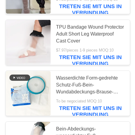
Verbandes
TRETEN SIE MIT UNS IN
KONTAKT
VERBINDUNG
MIT
TPU Bandage Wound Protector
UNS
Adult Short Leg Waterproof
Cast Cover
NEUIGKEITEN
$7.97/pieces 1-9 pieces MOQ:10
TRETEN SIE MIT UNS IN
VERBINDUNG
RECHTSSACHEN
Wasserdichte Form-gedrehte
Schutz-Fuß-Bein-
BITTE UM
Wundabdeckungs-Brause-
EIN
medizinische Ausrüstung PVCs
To be negociated MOQ:10
ANGEBOT
TRETEN SIE MIT UNS IN
VERBINDUNG
SITEMAP
Bein-Abdeckungs-