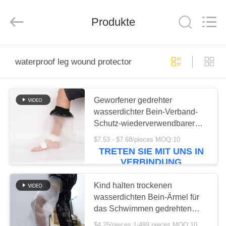
2026
Saferlife
Products
Co.,
Produkte
Ltd..
All
Rights
Reserved.
ZU
waterproof leg wound protector
HAUSE
PRODUKTE
Geworfener gedrehter
wasserdichter Bein-Verband-
Schutz-wiederverwendbarer
ÜBER
erwachsener Stundenzeiger-
$7.53 - $7.68/pieces MOQ:10
UNS
Duschverschlossener umschlag
TRETEN SIE MIT UNS IN
VERBINDUNG
WERKSBESICHTIGUNG
Kind halten trockenen
wasserdichten Bein-Ärmel für
das Schwimmen gedrehten
QUALITÄTSKONTROLLE
Schutz-Form-Abdeckung PVC-
$4.25/pieces 1-499 pieces MOQ:10