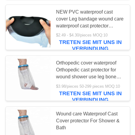
NEW PVC waterproof cast
cover Leg bandage wound care
waterproof cast protector
bandage protector for bath or
$2.49 - $4.30/pieces MOQ:10
shower
TRETEN SIE MIT UNS IN
VERBINDUNG
Orthopedic cover waterproof
Orthopedic cast protector for
wound shower use leg bone
break cover damp proof steam
$3.98/pieces 50-299 pieces MOQ:10
lock
TRETEN SIE MIT UNS IN
VERBINDUNG
Wound care Waterproof Cast
Cover protector For Shower &
Bath