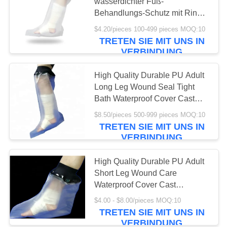
wasserdichter Fuß-
Behandlungs-Schutz mit Ring
DATENSCHUTZRICHTLINIE
Shower Bath 23"
$4.20/pieces 100-499 pieces MOQ:10
TRETEN SIE MIT UNS IN
VERBINDUNG
High Quality Durable PU Adult
Long Leg Wound Seal Tight
Bath Waterproof Cover Cast
Bandage Protector
$8.50/pieces 500-999 pieces MOQ:10
TRETEN SIE MIT UNS IN
VERBINDUNG
High Quality Durable PU Adult
Short Leg Wound Care
Waterproof Cover Cast
Bandage Protector
$4.00 - $8.00/pieces MOQ:10
TRETEN SIE MIT UNS IN
VERBINDUNG