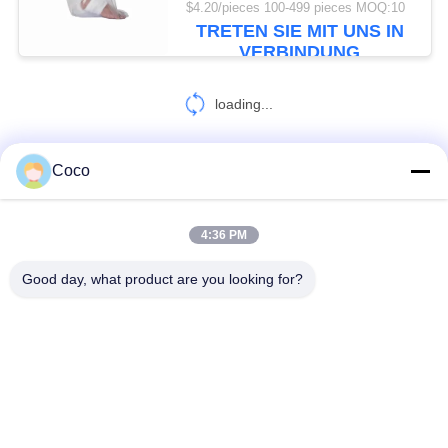
$4.20/pieces 100-499 pieces MOQ:10
TRETEN SIE MIT UNS IN
VERBINDUNG
loading...
Coco
KONTAKT!
4:36 PM
Beliebte Kategorien
Alle
Good day, what product are you looking for?
Reise-Erste-Hilfe-Kasten
Tragbare Ausrüstung Der Ersten Hilfe
Taktisches Erste-Hilfe-Set
Pillen-Zufuhr-Kasten
Ausrüstungs-Versorgungen Der Ersten Hilfe
Homecare-Medizinische Bedarfe