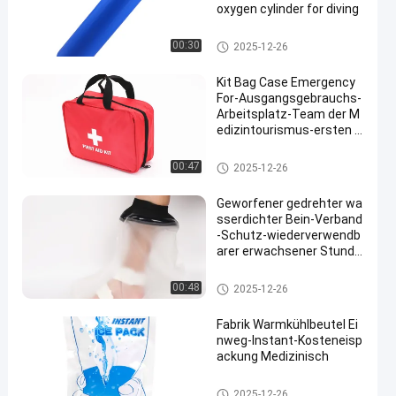
oxygen cylinder for diving
Homecare-medizinische Bedar
00:30
2025-12-26
fe
Kit Bag Case Emergency
For-Ausgangsgebrauchs-
Arbeitsplatz-Team der M
edizintourismus-ersten H
ilfe 25cm
Reise-Erste-Hilfe-Kasten
00:47
2025-12-26
Geworfener gedrehter wa
sserdichter Bein-Verband
-Schutz-wiederverwendb
arer erwachsener Stunde
nzeiger-Duschverschloss
ener umschlag
Homecare-medizinische Bedar
00:48
2025-12-26
fe
Fabrik Warmkühlbeutel Ei
nweg-Instant-Kosteneisp
ackung Medizinisch
Homecare-medizinische Bedar
2025-12-26