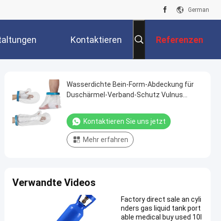
German
taltungen
Kontaktieren
Referenzen
Sie Uns
Wasserdichte Bein-Form-Abdeckung für
Duschärmel-Verband-Schutz Vulnus
verbrennen Brand-Knöchel-Wunde
Kontaktieren Sie uns jetzt
Mehr erfahren
Verwandte Videos
Factory direct sale an cyli
nders gas liquid tank port
able medical buy used 10l