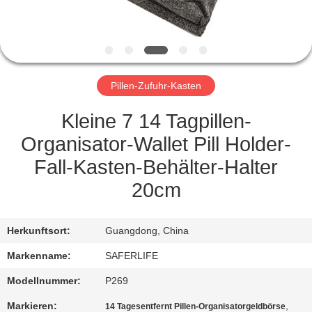
KONTAKT
MIT
UNS
Pillen-Zufuhr-Kasten
NEUIGKEITEN
Kleine 7 14 Tagpillen-
Organisator-Wallet Pill Holder-
RECHTSSACHEN
Fall-Kasten-Behälter-Halter
20cm
BITTE UM
EIN
Herkunftsort:
Guangdong, China
ANGEBOT
Markenname:
SAFERLIFE
Modellnummer:
P269
SITEMAP
Markieren:
,
14 Tagesentfernt Pillen-Organisatorgeldbörse