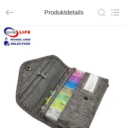
2026
Saferlife
Products
Co.,
Produktdetails
Ltd..
All
Rights
Reserved.
ZU
HAUSE
PRODUKTE
ÜBER
UNS
WERKSBESICHTIGUNG
QUALITÄTSKONTROLLE