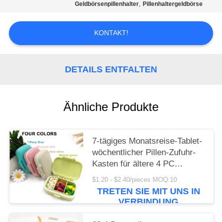
,
Geldbörsenpillenhalter
Pillenhaltergeldbörse
DATENSCHUTZRICHTLINIE
KONTAKT!
DETAILS ENTFALTEN
Ähnliche Produkte
7-tägiges Monatsreise-Tablet-
wöchentlicher Pillen-Zufuhr-
Kasten für ältere 4 PC
Rechtssachen 3 entfernbar
$1.20 - $2.40/pieces MOQ:10
TRETEN SIE MIT UNS IN
VERBINDUNG