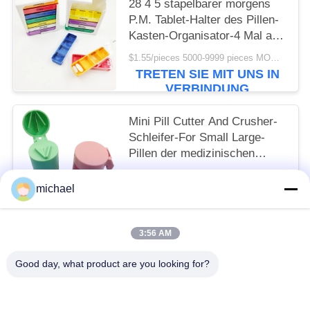
28 4 5 stapelbarer morgens
P.M. Tablet-Halter des Pillen-
Kasten-Organisator-4 Mal am
Tag für Vitamin
$1.55/pieces 5000-9999 pieces MOQ:10
TRETEN SIE MIT UNS IN
VERBINDUNG
Mini Pill Cutter And Crusher-
Schleifer-For Small Large-
Pillen der medizinischen
Bedarfe 6.3x4.2cm
$0.80/pieces 400-799 pieces MOQ:10
michael
TRETEN SIE MIT UNS IN
VERBINDUNG
3:56 AM
Beliebte Kategorien
Alle
Good day, what product are you looking for?
Reise-Erste-Hilfe-Kasten
Tragbare Ausrüstung Der Ersten Hilfe