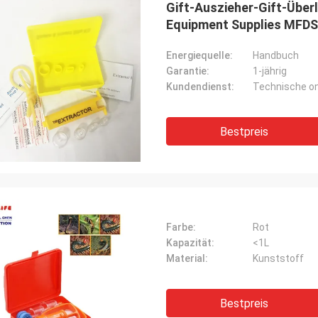
Gift-Auszieher-Gift-Überl
Equipment Supplies MFDS
Energiequelle:
Handbuch
Garantie:
1-jährig
Kundendienst:
Technische on
Bestpreis
Farbe:
Rot
Kapazität:
<1L
Material:
Kunststoff
Bestpreis