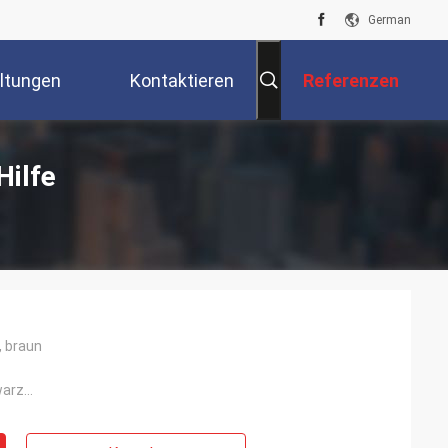
German
ltungen
Kontaktieren
Referenzen
Sie Uns
Hilfe
, braun
arz...