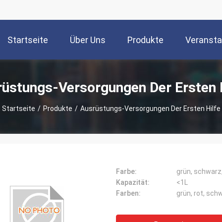
Startseite
Über Uns
Produkte
Veransta
üstungs-Versorgungen Der Ersten 
Startseite
/
Produkte
/
Ausrüstungs-Versorgungen Der Ersten Hilfe
Farbe:
grün, schwarz
Kapazität:
<1L
Farben:
grün, rot, schw