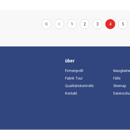
1
2
3
4
5
über
Firmenprofil
Neuigkeite
Fabrik Tour
Fälle
Qualitätskontrolle
Sitemap
Kontakt
Datensch