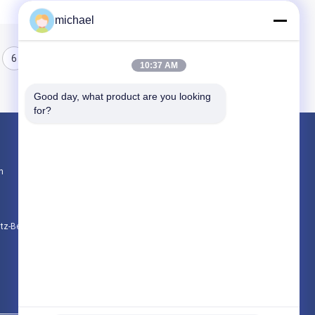
michael
6
7
8
10:37 AM
Good day, what product are you looking 
for?
Produkte
n
Reise-Erste-Hilfe-Kasten
Tragbare Ausrüstung der ersten Hilfe
Taktisches Erste-Hilfe-Set
utz-Bestimmungen
Alle Kategorien