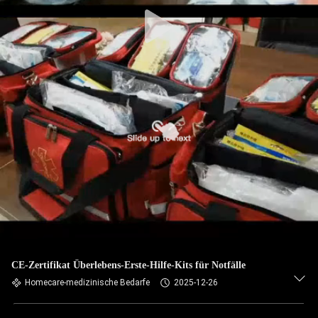
KONTAKT
MIT
UNS
NEUIGKEITEN
RECHTSSACHEN
BITTE UM
EIN
ANGEBOT
CE-Zertifikat Überlebens-Erste-Hilfe-Kits für Notfälle
Homecare-medizinische Bedarfe
2025-12-26
SITEMAP