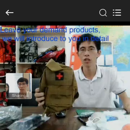
2026
Saferlife
Products
Co.,
Ltd..
All
Rights
Reserved.
ZU
HAUSE
PRODUKTE
ÜBER
UNS
WERKSBESICHTIGUNG
QUALITÄTSKONTROLLE