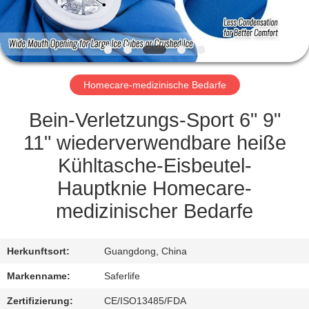
KONTAKT
MIT
UNS
Homecare-medizinische Bedarfe
NEUIGKEITEN
Bein-Verletzungs-Sport 6" 9"
11" wiederverwendbare heiße
RECHTSSACHEN
Kühltasche-Eisbeutel-
Hauptknie Homecare-
BITTE UM
medizinischer Bedarfe
EIN
ANGEBOT
Herkunftsort:
Guangdong, China
Markenname:
Saferlife
SITEMAP
Zertifizierung:
CE/ISO13485/FDA