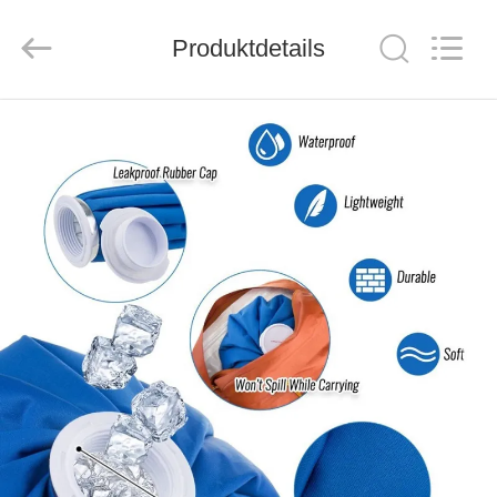
2026
Saferlife
Products
Co.,
Produktdetails
Ltd..
All
Rights
Reserved.
ZU
HAUSE
PRODUKTE
ÜBER
UNS
WERKSBESICHTIGUNG
QUALITÄTSKONTROLLE