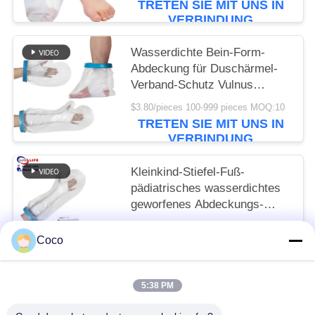
TRETEN SIE MIT UNS IN
VERBINDUNG
Wasserdichte Bein-Form-
Abdeckung für Duschärmel-
Verband-Schutz Vulnus
verbrennen Brand-Knöchel-
$3.80/pieces 100-999 pieces MOQ:10
Wunde
TRETEN SIE MIT UNS IN
VERBINDUNG
Kleinkind-Stiefel-Fuß-
pädiatrisches wasserdichtes
geworfenes Abdeckungs-
Schutz-Kinderarm-Bein-
To be negociated MOQ:10
Handpool
Coco
TRETEN SIE MIT UNS IN
VERBINDUNG
5:38 PM
Beliebte Kategorien
Alle