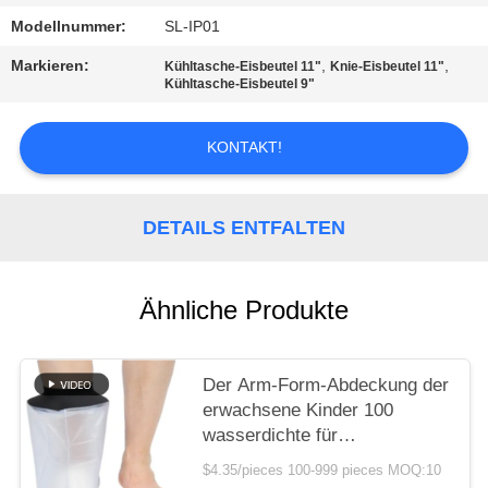
Modellnummer:
SL-IP01
DATENSCHUTZRICHTLINIE
Markieren:
,
,
Kühltasche-Eisbeutel 11"
Knie-Eisbeutel 11"
Kühltasche-Eisbeutel 9"
KONTAKT!
DETAILS ENTFALTEN
Ähnliche Produkte
Der Arm-Form-Abdeckung der
erwachsene Kinder 100
wasserdichte für
schwimmenden Duschbein-
$4.35/pieces 100-999 pieces MOQ:10
Verband