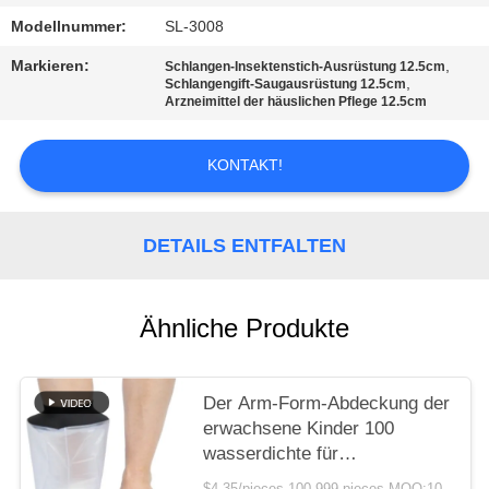
Modellnummer:
SL-3008
DATENSCHUTZRICHTLINIE
Markieren:
,
Schlangen-Insektenstich-Ausrüstung 12.5cm
,
Schlangengift-Saugausrüstung 12.5cm
Arzneimittel der häuslichen Pflege 12.5cm
KONTAKT!
DETAILS ENTFALTEN
Ähnliche Produkte
Der Arm-Form-Abdeckung der
erwachsene Kinder 100
wasserdichte für
schwimmenden Duschbein-
$4.35/pieces 100-999 pieces MOQ:10