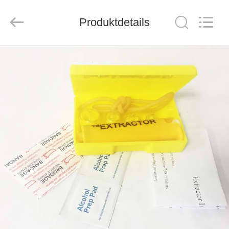
2026
Saferlife
Products
Co.,
Produktdetails
Ltd..
All
Rights
Reserved.
ZU
HAUSE
PRODUKTE
ÜBER
UNS
WERKSBESICHTIGUNG
QUALITÄTSKONTROLLE