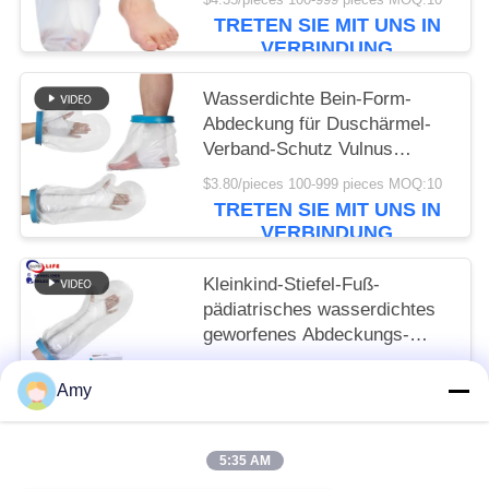
Verband
TRETEN SIE MIT UNS IN
VERBINDUNG
Wasserdichte Bein-Form-
Abdeckung für Duschärmel-
Verband-Schutz Vulnus
verbrennen Brand-Knöchel-
$3.80/pieces 100-999 pieces MOQ:10
Wunde
TRETEN SIE MIT UNS IN
VERBINDUNG
Kleinkind-Stiefel-Fuß-
pädiatrisches wasserdichtes
geworfenes Abdeckungs-
Schutz-Kinderarm-Bein-
To be negociated MOQ:10
Handpool
Amy
TRETEN SIE MIT UNS IN
VERBINDUNG
5:35 AM
Beliebte Kategorien
Alle